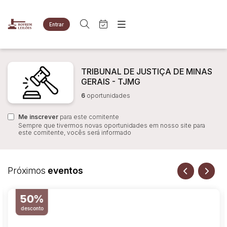
Entrar
Criar conta
Entrar
Site
Busca por palavra-chave
Agenda
TRIBUNAL DE JUSTIÇA DE MINAS
Home
GERAIS - TJMG
Quem Somos
Quem Somos
6
oportunidades
Categoria
Subcategoria
Eventos
Contato
Fale Conosco
Me inscrever
Busca por categoria
para este comitente
Sempre que tivermos novas oportunidades em nosso site para
Estados
Cidade
este comitente, vocês será informado
Imóveis
Apartamentos
Terreno
Bairro
Comitente
Próximos
eventos
Veículos
Caminhões
50%
Judiciais
Extrajudiciais
Carros
Faixa de valor
desconto
Motos
R$
R$
até