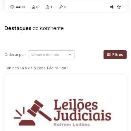
4408
6
1
0
Destaques
do comitente
Ordenar por:
Filtros
Exibindo
1
a
6
de
6
itens. Página
1 de 1
.