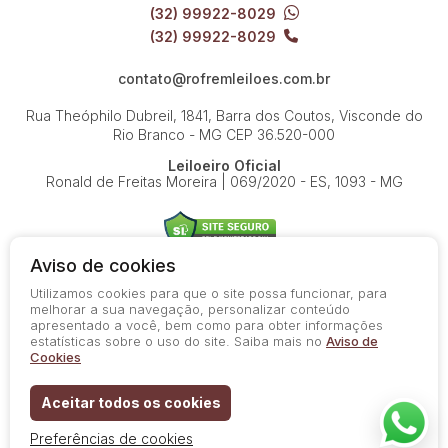
(32) 99922-8029
(32) 99922-8029
contato@rofremleiloes.com.br
Rua Theóphilo Dubreil, 1841, Barra dos Coutos, Visconde do
Rio Branco - MG
CEP 36.520-000
Leiloeiro Oficial
Ronald de Freitas Moreira | 069/2020 - ES, 1093 - MG
Aviso de cookies
Utilizamos cookies para que o site possa funcionar, para
© 2026-present - Todos os direitos reservados
melhorar a sua navegação, personalizar conteúdo
apresentado a você, bem como para obter informações
Política de Privacidade
estatísticas sobre o uso do site. Saiba mais no
Aviso de
Aviso de Cookies
Cookies
Termos de Uso
Aceitar todos os cookies
Preferências de cookies