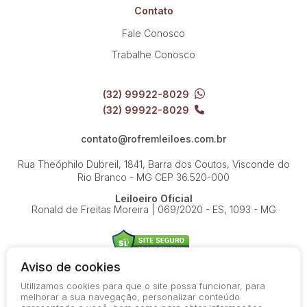
Contato
Fale Conosco
Trabalhe Conosco
(32) 99922-8029
(32) 99922-8029
contato@rofremleiloes.com.br
Rua Theóphilo Dubreil, 1841, Barra dos Coutos, Visconde do
Rio Branco - MG
CEP 36.520-000
Leiloeiro Oficial
Ronald de Freitas Moreira | 069/2020 - ES, 1093 - MG
Aviso de cookies
Utilizamos cookies para que o site possa funcionar, para
© 2026-present - Todos os direitos reservados
melhorar a sua navegação, personalizar conteúdo