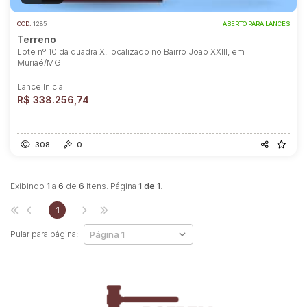
COD.
1285
ABERTO PARA LANCES
Terreno
Lote nº 10 da quadra X, localizado no Bairro João XXIII, em
Muriaé/MG
Lance Inicial
R$ 338.256,74
308
0
Exibindo
1
a
6
de
6
itens. Página
1 de 1
.
1
Pular para página: