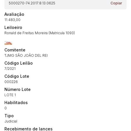
5000270-74.2017.8.13.0625
Copiar
Avaliação
11.483,00
Leiloeiro
Ronald de Freitas Moreira (Matricula 1093)
Habilite-se para efetuar lances ou
Histórico de Propostas
propostas
Comitente
Envie sua Proposta
TJMG SÃO JOÃO DEL REI
(Art. 895, CPC)
Data
Usuário
Valor
Código Leilão
14/04/2025 18:43:11
TIAGOFELIPE
R$ 1,00
7/2021
Clique aqui para fazer login
Código Lote
14/04/2025 18:43:11
TIAGOFELIPE
R$ 1,00
000226
14/04/2025 18:43:11
TIAGOFELIPE
R$ 1,00
Número Lote
LOTE 1
Habilitados
0
Tipo
Judicial
Recebimento de lances