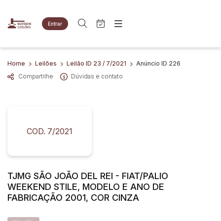
Entrar
Criar conta
Entrar
Site
Busca por palavra-chave
Home
Leilões
Leilão ID 23 / 7/2021
Anúncio ID 226
Agenda
Home
Compartilhe
Dúvidas e contato
Quem Somos
Quem Somos
Categoria
Subcategoria
Eventos
Contato
Fale Conosco
Busca por categoria
Estados
Cidade
COD. 7/2021
Imóveis
Apartamentos
Terreno
Bairro
Comitente
Veículos
TJMG SÃO JOÃO DEL REI - FIAT/PALIO
Caminhões
WEEKEND STILE, MODELO E ANO DE
Judiciais
Extrajudiciais
Carros
FABRICAÇÃO 2001, COR CINZA
Faixa de valor
Motos
R$
R$
até