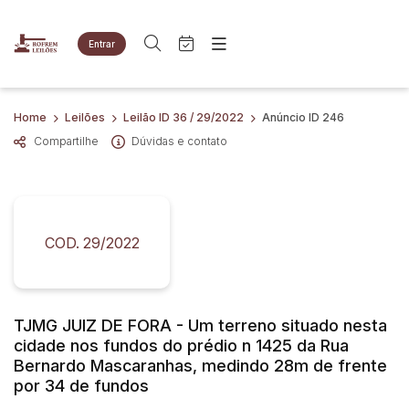
Entrar
Criar conta
Entrar
Site
Busca por palavra-chave
Home
Leilões
Leilão ID 36 / 29/2022
Anúncio ID 246
Agenda
Home
Compartilhe
Dúvidas e contato
Quem Somos
Quem Somos
Categoria
Subcategoria
Eventos
Contato
Fale Conosco
Busca por categoria
Estados
Cidade
COD. 29/2022
Imóveis
Apartamentos
Terreno
Bairro
Comitente
Veículos
TJMG JUIZ DE FORA - Um terreno situado nesta
Caminhões
cidade nos fundos do prédio n 1425 da Rua
Judiciais
Extrajudiciais
Carros
Bernardo Mascaranhas, medindo 28m de frente
Faixa de valor
por 34 de fundos
Motos
R$
R$
até