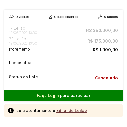
0
visitas
0
participantes
0
lances
1º Leilão
R$ 350.000,00
19/06/2023 13:30
2º Leilão
R$ 175.000,00
19/06/2023 13:50
Incremento
R$ 1.000,00
Lance atual
-
-
Status do Lote
Cancelado
Faça Login
para participar
Leia atentamente o
Edital de Leilão