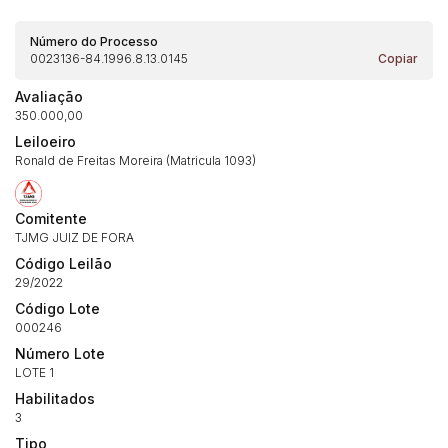
Número do Processo
0023136-84.1996.8.13.0145
Copiar
Avaliação
350.000,00
Leiloeiro
Ronald de Freitas Moreira (Matricula 1093)
Comitente
Habilite-se para efetuar lances ou
TJMG JUIZ DE FORA
Histórico de Propostas
propostas
Envie sua Proposta
Código Leilão
(Art. 895, CPC)
Data
Usuário
Valor
29/2022
Código Lote
14/04/2025 18:43:11
TIAGOFELIPE
R$ 1,00
000246
Clique aqui para fazer login
14/04/2025 18:43:11
TIAGOFELIPE
R$ 1,00
Número Lote
LOTE 1
14/04/2025 18:43:11
TIAGOFELIPE
R$ 1,00
Habilitados
3
Tipo