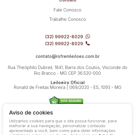
Fale Conosco
Trabalhe Conosco
(32) 99922-8029
(32) 99922-8029
contato@rofremleiloes.com.br
Rua Theóphilo Dubreil, 1841, Barra dos Coutos, Visconde do
Rio Branco - MG
CEP 36.520-000
Leiloeiro Oficial
Ronald de Freitas Moreira | 069/2020 - ES, 1093 - MG
Aviso de cookies
Utilizamos cookies para que o site possa funcionar, para
© 2026-present - Todos os direitos reservados
melhorar a sua navegação, personalizar conteúdo
apresentado a você, bem como para obter informações
Política de Privacidade