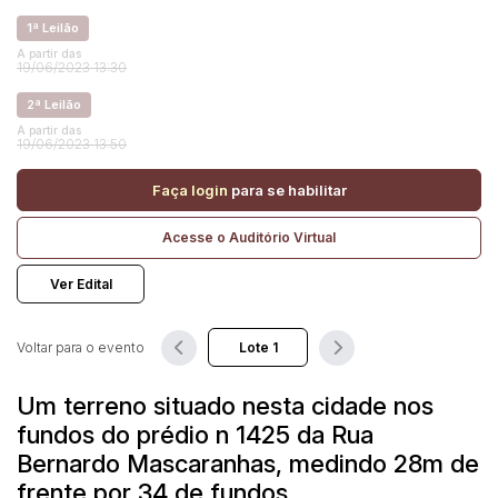
1ª Leilão
A partir das
Pesquisar
19/06/2023 13:30
2ª Leilão
A partir das
19/06/2023 13:50
Faça login
para se habilitar
Acesse o Auditório Virtual
Ver Edital
Voltar para o evento
Um terreno situado nesta cidade nos
fundos do prédio n 1425 da Rua
Bernardo Mascaranhas, medindo 28m de
frente por 34 de fundos