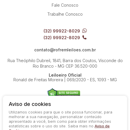
Fale Conosco
Trabalhe Conosco
(32) 99922-8029
(32) 99922-8029
contato@rofremleiloes.com.br
Rua Theóphilo Dubreil, 1841, Barra dos Coutos, Visconde do
Rio Branco - MG
CEP 36.520-000
Leiloeiro Oficial
Ronald de Freitas Moreira | 069/2020 - ES, 1093 - MG
Aviso de cookies
Utilizamos cookies para que o site possa funcionar, para
© 2026-present - Todos os direitos reservados
melhorar a sua navegação, personalizar conteúdo
apresentado a você, bem como para obter informações
Política de Privacidade
estatísticas sobre o uso do site. Saiba mais no
Aviso de