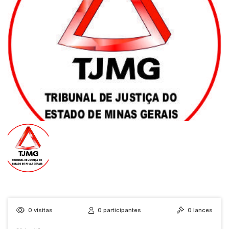
0
visitas
0
participantes
0
lances