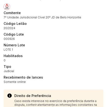
Histórico de Propostas
propostas
Envie sua Proposta
(Art. 895, CPC)
Data
Usuário
Valor
Comitente
7ª Unidade Jurisdicional Cível 20º JD de Belo Horizonte
14/04/2025 18:43:11
TIAGOFELIPE
R$ 1,00
Código Leilão
Clique aqui para fazer login
14/04/2025 18:43:11
TIAGOFELIPE
R$ 1,00
20/2024
Código Lote
14/04/2025 18:43:11
TIAGOFELIPE
R$ 1,00
000926
Número Lote
LOTE 1
Habilitados
0
Tipo
Judicial
Recebimento de lances
Somente online
Direito de Preferência
Caso exista interesse no exercício da preferência durante a
disputa, conferir atentamente as informações constantes na