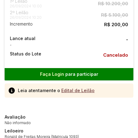
1º Leilão
R$ 10.200,00
26/09/2024 10:00
2º Leilão
R$ 5.100,00
26/09/2024 10:20
Incremento
R$ 200,00
Lance atual
-
-
Status do Lote
Cancelado
Faça Login
para participar
Leia atentamente o
Edital de Leilão
Avaliação
Não informado
Leiloeiro
Habilite-se para efetuar lances ou
Ronald de Freitas Moreira (Matricula 1093)