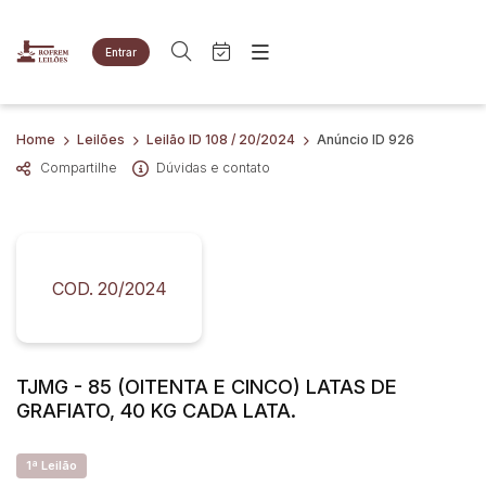
Entrar
Criar conta
Entrar
Site
Busca por palavra-chave
Home
Leilões
Leilão ID 108 / 20/2024
Anúncio ID 926
Agenda
Home
Compartilhe
Dúvidas e contato
Quem Somos
Quem Somos
Categoria
Subcategoria
Eventos
Contato
Fale Conosco
Busca por categoria
Estados
Cidade
COD. 20/2024
Imóveis
Apartamentos
Terreno
Bairro
Comitente
Veículos
TJMG - 85 (OITENTA E CINCO) LATAS DE
Caminhões
GRAFIATO, 40 KG CADA LATA.
Judiciais
Extrajudiciais
Carros
Faixa de valor
Motos
1ª Leilão
R$
R$
até