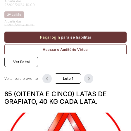
A partir das
26/09/2024 10:00
2ª Leilão
Pesquisar
A partir das
26/09/2024 10:20
Faça login
para se habilitar
Acesse o Auditório Virtual
Ver Edital
Voltar para o evento
85 (OITENTA E CINCO) LATAS DE
GRAFIATO, 40 KG CADA LATA.