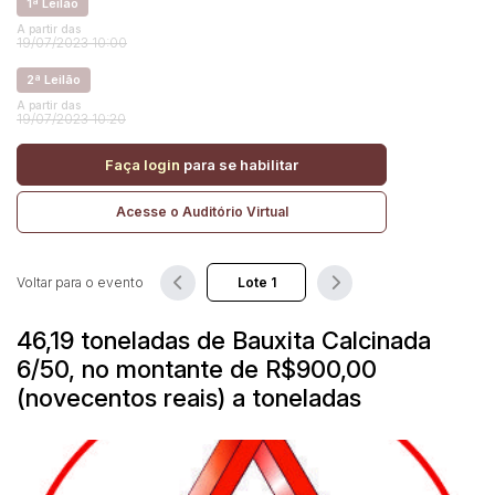
1ª Leilão
A partir das
19/07/2023 10:00
Pesquisar
2ª Leilão
A partir das
19/07/2023 10:20
Faça login
para se habilitar
Acesse o Auditório Virtual
Voltar para o evento
46,19 toneladas de Bauxita Calcinada
6/50, no montante de R$900,00
(novecentos reais) a toneladas