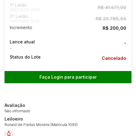
1º Leilão
R$ 41.571,00
19/07/2023 10:00
2º Leilão
R$ 20.785,50
19/07/2023 10:20
Incremento
R$ 200,00
Lance atual
-
-
Status do Lote
Cancelado
Faça Login
para participar
Avaliação
Não informado
Leiloeiro
Ronald de Freitas Moreira (Matricula 1093)
Habilite-se para efetuar lances ou
Histórico de Propostas
propostas