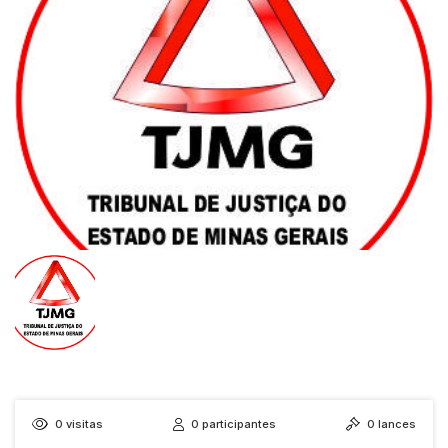
0
visitas
0
participantes
0
lances