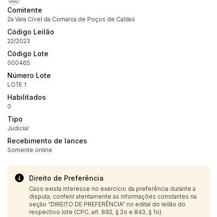
Envie sua Proposta
Comitente
(Art. 895, CPC)
Data
Usuário
Valor
2a Vara Cível da Comarca de Poços de Caldas
Código Leilão
14/04/2025 18:43:11
TIAGOFELIPE
R$ 1,00
22/2023
Clique aqui para fazer login
14/04/2025 18:43:11
TIAGOFELIPE
R$ 1,00
Código Lote
14/04/2025 18:43:11
TIAGOFELIPE
R$ 1,00
000465
Número Lote
LOTE 1
Habilitados
0
Tipo
Judicial
Recebimento de lances
Somente online
Direito de Preferência
Caso exista interesse no exercício da preferência durante a
disputa, conferir atentamente as informações constantes na
seção “DIREITO DE PREFERÊNCIA” no edital do leilão do
respectivo lote (CPC, art. 892, § 2o e 843, § 1o).