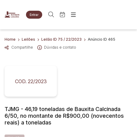
Entrar
Criar conta
Entrar
Site
Busca por palavra-chave
Home
Leilões
Leilão ID 75 / 22/2023
Anúncio ID 465
Agenda
Home
Compartilhe
Dúvidas e contato
Quem Somos
Quem Somos
Categoria
Subcategoria
Eventos
Contato
Fale Conosco
Busca por categoria
Estados
Cidade
COD. 22/2023
Imóveis
Apartamentos
Terreno
Bairro
Comitente
Veículos
TJMG - 46,19 toneladas de Bauxita Calcinada
Caminhões
6/50, no montante de R$900,00 (novecentos
Judiciais
Extrajudiciais
Carros
reais) a toneladas
Faixa de valor
Motos
R$
R$
até