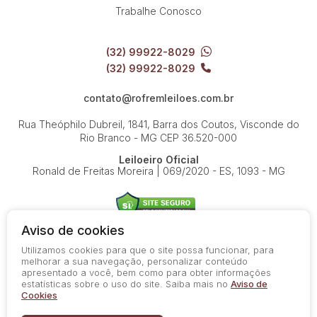
Trabalhe Conosco
(32) 99922-8029
(32) 99922-8029
contato@rofremleiloes.com.br
Rua Theóphilo Dubreil, 1841, Barra dos Coutos, Visconde do
Rio Branco - MG
CEP 36.520-000
Leiloeiro Oficial
Ronald de Freitas Moreira | 069/2020 - ES, 1093 - MG
Aviso de cookies
Utilizamos cookies para que o site possa funcionar, para
© 2026-present - Todos os direitos reservados
melhorar a sua navegação, personalizar conteúdo
apresentado a você, bem como para obter informações
Política de Privacidade
estatísticas sobre o uso do site. Saiba mais no
Aviso de
Aviso de Cookies
Cookies
Termos de Uso