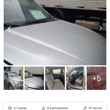
+5
27
visitas
12
participantes
87
lances