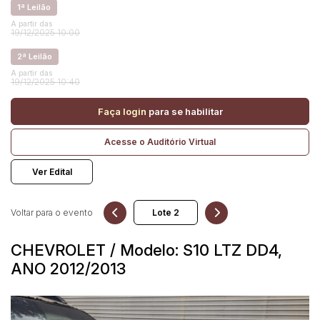
1ª Leilão
A partir das
19/12/2025 10:00
Pesquisar
2ª Leilão
A partir das
19/12/2025 10:40
Faça login
para se habilitar
Acesse o Auditório Virtual
Ver Edital
Voltar para o evento
CHEVROLET / Modelo: S10 LTZ DD4,
ANO 2012/2013