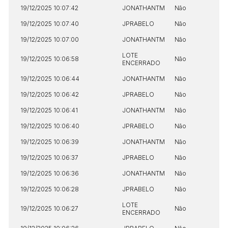
19/12/2025 10:07:42
JONATHANTM
Não
Habilite-se para efetuar lances ou
19/12/2025 10:07:40
JPRABELO
Não
Histórico de Propostas
propostas
Envie sua Proposta
19/12/2025 10:07:00
JONATHANTM
Não
(Art. 895, CPC)
Data
Usuário
Valor
LOTE
19/12/2025 10:06:58
Não
ENCERRADO
14/04/2025 18:43:11
TIAGOFELIPE
R$ 1,00
19/12/2025 10:06:44
JONATHANTM
Não
Clique aqui para fazer login
14/04/2025 18:43:11
TIAGOFELIPE
R$ 1,00
19/12/2025 10:06:42
JPRABELO
Não
14/04/2025 18:43:11
TIAGOFELIPE
R$ 1,00
19/12/2025 10:06:41
JONATHANTM
Não
19/12/2025 10:06:40
JPRABELO
Não
19/12/2025 10:06:39
JONATHANTM
Não
19/12/2025 10:06:37
JPRABELO
Não
19/12/2025 10:06:36
JONATHANTM
Não
19/12/2025 10:06:28
JPRABELO
Não
LOTE
19/12/2025 10:06:27
Não
ENCERRADO