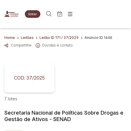
Entrar
Criar conta
Entrar
Site
Busca por palavra-chave
Home
Leilões
Leilão ID 171 / 37/2025
Anúncio ID 1446
Agenda
Home
Compartilhe
Dúvidas e contato
Quem Somos
Quem Somos
Categoria
Subcategoria
Eventos
Contato
Fale Conosco
Busca por categoria
Estados
Cidade
COD. 37/2025
Imóveis
Apartamentos
Terreno
Bairro
Comitente
7 lotes
Veículos
Caminhões
Secretaria Nacional de Políticas Sobre Drogas e
Judiciais
Extrajudiciais
Carros
Gestão de Ativos - SENAD
Faixa de valor
Motos
R$
R$
até