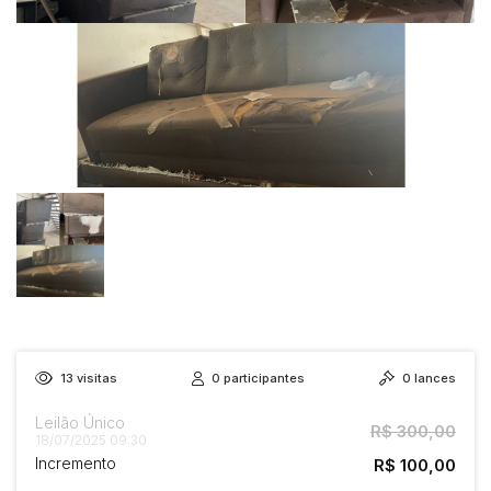
13
visitas
0
participantes
0
lances
Leilão Único
R$ 300,00
18/07/2025 09:30
Incremento
R$ 100,00