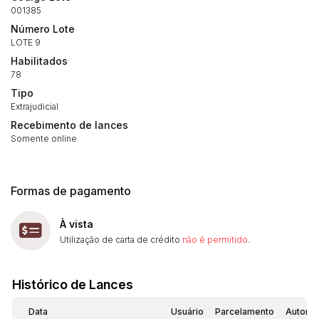
14/04/2025 18:43:11
TIAGOFELIPE
R$ 1,00
001385
Número Lote
LOTE 9
Habilitados
78
Tipo
Extrajudicial
Recebimento de lances
Somente online
Formas de pagamento
À vista
Utilização de carta de crédito
não é permitido
.
Histórico de Lances
Data
Usuário
Parcelamento
Automá