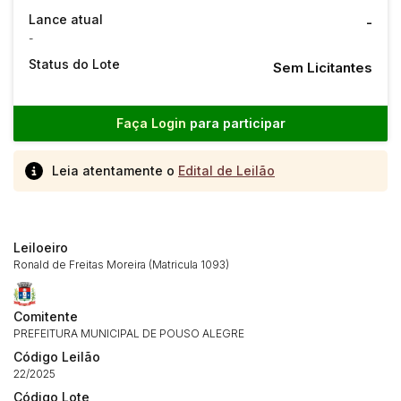
Lance atual
-
-
Status do Lote
Sem Licitantes
Faça Login
para participar
Leia atentamente o
Edital de Leilão
Leiloeiro
Ronald de Freitas Moreira (Matricula 1093)
Habilite-se para efetuar lances ou
Histórico de Propostas
propostas
Envie sua Proposta
Comitente
(Art. 895, CPC)
Data
Usuário
Valor
PREFEITURA MUNICIPAL DE POUSO ALEGRE
14/04/2025 18:43:11
TIAGOFELIPE
R$ 1,00
Código Leilão
22/2025
Clique aqui para fazer login
14/04/2025 18:43:11
TIAGOFELIPE
R$ 1,00
Código Lote