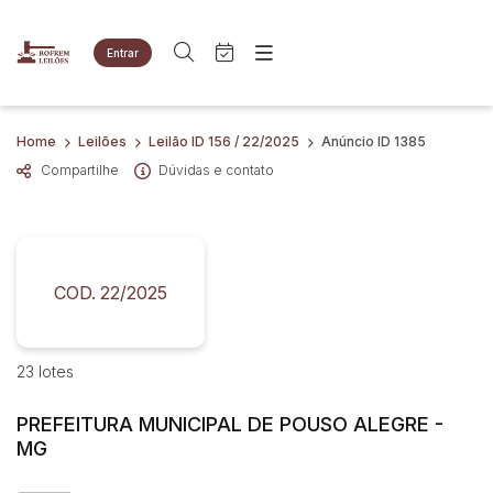
Entrar
Criar conta
Entrar
Site
Busca por palavra-chave
Home
Leilões
Leilão ID 156 / 22/2025
Anúncio ID 1385
Agenda
Home
Compartilhe
Dúvidas e contato
Quem Somos
Quem Somos
Categoria
Subcategoria
Eventos
Contato
Fale Conosco
Busca por categoria
Estados
Cidade
COD. 22/2025
Imóveis
Apartamentos
Terreno
Bairro
Comitente
23 lotes
Veículos
Caminhões
PREFEITURA MUNICIPAL DE POUSO ALEGRE -
Judiciais
Extrajudiciais
Carros
MG
Faixa de valor
Motos
R$
R$
até