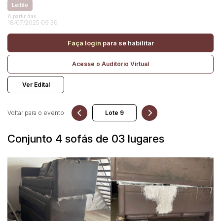
Leilão
A partir das
18/07/2025 09:30
Pesquisar
Faça login
para se habilitar
Acesse o Auditório Virtual
Ver Edital
Voltar para o evento
Conjunto 4 sofás de 03 lugares