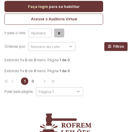
Faça login
para se habilitar
Pesquisar
Acesse o Auditório Virtual
Ir para o lote:
Ir
Ordenar por:
Filtros
Exibindo
1
a
0
de
0
itens. Página
1 de 0
.
Exibindo
1
a
0
de
0
itens. Página
1 de 0
.
1
0
Pular para página:
Habilite-se para efetuar lances ou