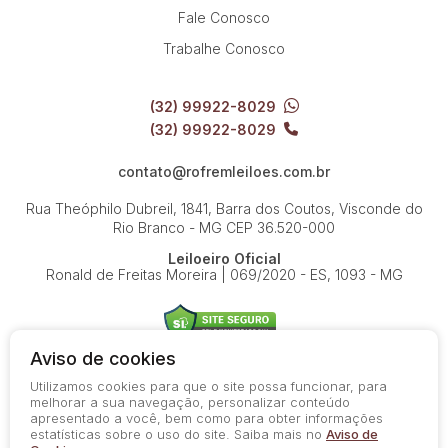
Fale Conosco
Trabalhe Conosco
(32) 99922-8029
(32) 99922-8029
contato@rofremleiloes.com.br
Rua Theóphilo Dubreil, 1841, Barra dos Coutos, Visconde do
Rio Branco - MG
CEP 36.520-000
Leiloeiro Oficial
Ronald de Freitas Moreira | 069/2020 - ES, 1093 - MG
Aviso de cookies
Utilizamos cookies para que o site possa funcionar, para
© 2026-present - Todos os direitos reservados
melhorar a sua navegação, personalizar conteúdo
apresentado a você, bem como para obter informações
Política de Privacidade
estatísticas sobre o uso do site. Saiba mais no
Aviso de